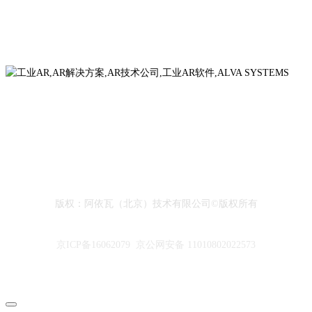
地址：北京市海淀区成府路 28 号优盛大厦 C 座 17 层
版权：阿依瓦（北京）技术有限公司©版权所有
京ICP备16062079 京公网安备 11010802022573