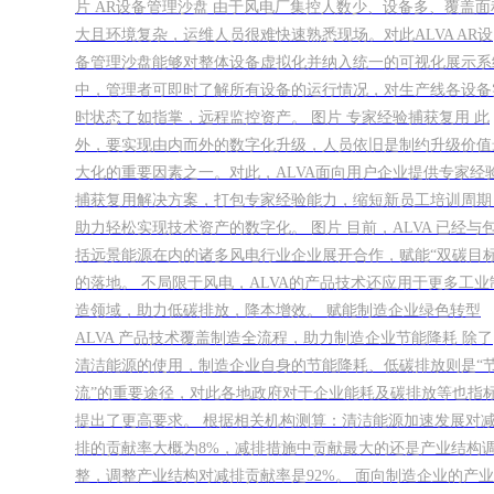
片 AR设备管理沙盘 由于风电厂集控人数少、设备多、覆盖面
大且环境复杂，运维人员很难快速熟悉现场。对此ALVA AR设
备管理沙盘能够对整体设备虚拟化并纳入统一的可视化展示系
中，管理者可即时了解所有设备的运行情况，对生产线各设备
时状态了如指掌，远程监控资产。 图片 专家经验捕获复用 此
外，要实现由内而外的数字化升级，人员依旧是制约升级价值
大化的重要因素之一。对此，ALVA面向用户企业提供专家经
捕获复用解决方案，打包专家经验能力，缩短新员工培训周期
助力轻松实现技术资产的数字化。 图片 目前，ALVA 已经与
括远景能源在内的诸多风电行业企业展开合作，赋能“双碳目标
的落地。 不局限于风电，ALVA的产品技术还应用于更多工业
造领域，助力低碳排放，降本增效。 赋能制造企业绿色转型
ALVA 产品技术覆盖制造全流程，助力制造企业节能降耗 除了
清洁能源的使用，制造企业自身的节能降耗、低碳排放则是“
流”的重要途径，对此各地政府对于企业能耗及碳排放等也指
提出了更高要求。 根据相关机构测算：清洁能源加速发展对
排的贡献率大概为8%，减排措施中贡献最大的还是产业结构
整，调整产业结构对减排贡献率是92%。 面向制造企业的产业