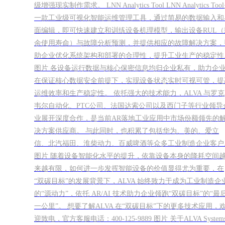
级增强现实制作需求。 LNN Analytics Tool LNN Analytics Too
一款工业级可视化智能运维管理工具，通过简易的数据输入和
面编辑，即可快速建立和训练设备机理模型，输出设备RUL（
余使用寿命）与故障分析预测，并提供相应的故障解决方案，
助企业优化系统架构和部署的合理性，提升工业生产的稳定性
图片 各设备运行数据与核心保密信息均归企业私有，助力企
在保证核心数据安全前提下，实现设备状态实时可视可管，提
运维效率和生产稳定性。 依托强大的技术能力，ALVA 与罗克
韦尔自动化、PTC公司、法国达索公司以及西门子等行业领导
业展开深度合作，是当前AR落地工业应用中市场份额领先的
决方案供应商。 与此同时，也积累了包括华为、美的、爱立
信、北汽福田、淮柴动力、百威啤酒等众多工业制造企业客户
图片 随着设备智能化水平的提升，依靠设备本身的降耗空间
来越有限，如何进一步发挥智能设备的价值显得尤为重要，在
“双碳目标”的发展背景下，ALVA 始终致力于成为工业制造企
的“源动力”，依托 AR/AI 技术助力企业领跑“双碳目标”的“最
一公里”。 想要了解ALVA 在“双碳目标”下的更多技术应用，
迎致电，官方客服电话：400-125-9889 图片 关于ALVA System