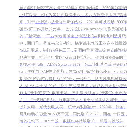
自去年9月国家宣布力争“2030年前实现碳达峰、2060年前实现
中和”以来，相关政策法规持续出台，各地方政府也迅速行动
来，对于企业碳排放量提出新的要求。2021年可以说是“3060
碳目标”工作开展的元年。 图片 图片 via pixabay 而作为碳减
的“关键靶点”，工业制造领域企业也迅速投身到绿色制造升级
中，西门子、罗克韦尔自动化、施耐德电气等工业企业纷纷践
“减碳”承诺，从打造绿色工厂，到面向垂直领域提供节能降耗
解决方案，推进全行业向“双碳目标”迈进。 作为国内领先的计
算技术提供商，ALVA Systems 致力于为工业制造全流程提供
值，依托自身AR技术优势，在“双碳目标”的持续驱动下，助
制造企业实现“双碳目标”的“最后一公里”。 助力风电规模持续
大 ALVA 基于AR的产品应用与底层技术，赋能风电设备运维
新 从“开源节流”的角度出发，应用清洁能源是“开源”的重要方
之一。“十四五”规划中就明确强调：加快发展非化石能源，大
提升风电、光伏发电规模。 统计局数据显示：2020年，我国
网风电装机容量28153万千瓦，同比增长34.6%。而在“十四五
策的推动下，2021年这一数据也将持续增长。 机遇与挑战并