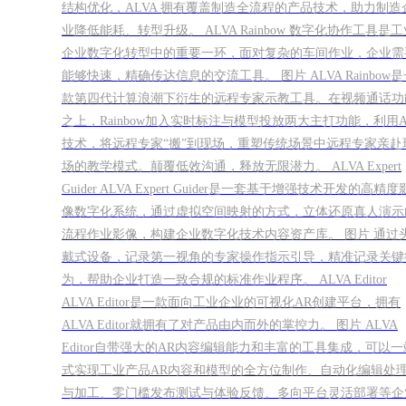
结构优化，ALVA 拥有覆盖制造全流程的产品技术，助力制造
业降低能耗、转型升级。 ALVA Rainbow 数字化协作工具是工
企业数字化转型中的重要一环，面对复杂的车间作业，企业需
能够快速，精确传达信息的交流工具。 图片 ALVA Rainbow是
款第四代计算浪潮下衍生的远程专家示教工具。在视频通话功
之上，Rainbow加入实时标注与模型投放两大主打功能，利用A
技术，将远程专家“搬”到现场，重塑传统场景中远程专家亲赴
场的教学模式。颠覆低效沟通，释放无限潜力。 ALVA Expert
Guider ALVA Expert Guider是一套基于增强技术开发的高精度
像数字化系统，通过虚拟空间映射的方式，立体还原真人演示
流程作业影像，构建企业数字化技术内容资产库。 图片 通过
戴式设备，记录第一视角的专家操作指示引导，精准记录关键
为，帮助企业打造一致合规的标准作业程序。 ALVA Editor
ALVA Editor是一款面向工业企业的可视化AR创建平台，拥有
ALVA Editor就拥有了对产品由内而外的掌控力。 图片 ALVA
Editor自带强大的AR内容编辑能力和丰富的工具集成，可以一
式实现工业产品AR内容和模型的全方位制作、自动化编辑处
与加工、零门槛发布测试与体验反馈、多向平台灵活部署等企