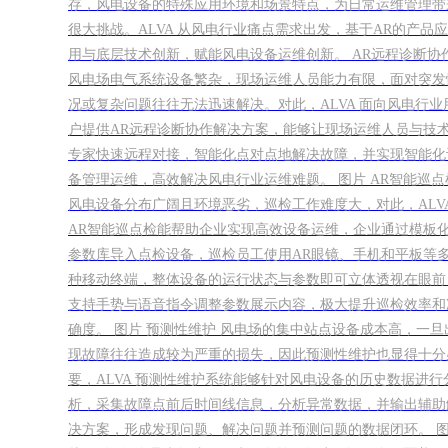
存，风电设备的特殊应用环境和场景特点，为日常运维管理带
很大挑战。ALVA 从风电行业痛点需求出发，基于AR的产品应
用与底层技术创新，赋能风电设备运维创新。 AR远程诊断协
风电场电气系统设备繁杂，现场运维人员能力有限，面对突发
况或复杂问题往往无法迅速解决。对此，ALVA 面向风电行业
户提供AR远程诊断协作解决方案，能够让现场运维人员与技
专家快速远程对接，智能化点对点地解决故障，并实现智能化
备管理运维，高效解决风电行业运维难题。 图片 AR智能巡点
风电设备分布广阔且环境恶劣，巡检工作难度大，对此，ALV
AR智能巡点检能帮助企业实现高效设备运维，企业通过模板
参数库导入点检设备，巡检员工使用AR眼镜、手机和平板等
种移动终端，整体设备的运行状态与参数即可立体透视在眼前
支持手势与语音指令调整参数展示内容，极大提升巡检效率和
确度。 图片 预测性维护 风电场的集中站点设备成本高，一旦
现故障往往造成较为严重的损失，因此预测性维护也显得十分
要，ALVA 预测性维护系统能够针对风电设备的历史数据进行
析，采集故障点前后时间线信息，分析异常数据，并输出辅助
决方案，形成发现问题、解决问题并预测问题的数据闭环。 